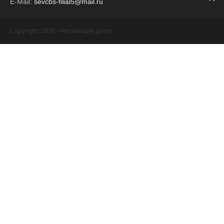
E-Mail:
sevcbs-filial5@mail.ru
Copyright 2026 - Читающие дети