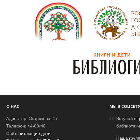
О НАС
МЫ В СОЦСЕТ
Адрес: пр. Острякова, 17
Вступай в г
Телефон: 44-08-48
библиотечн
Сайт:
читающие.дети
Наша групп