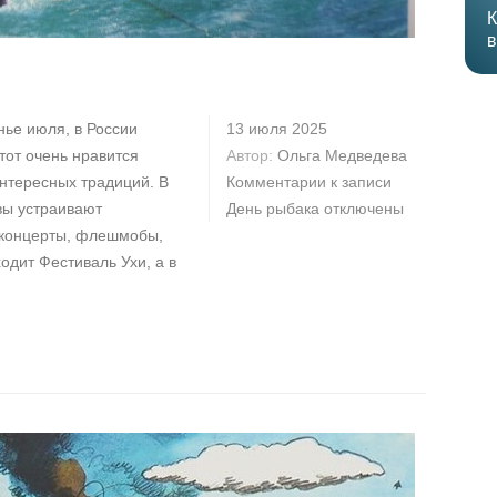
К
в
нье июля, в России
13 июля 2025
тот очень нравится
Автор:
Ольга Медведева
интересных традиций. В
Комментарии
к записи
овы устраивают
День рыбака
отключены
 концерты, флешмобы,
одит Фестиваль Ухи, а в