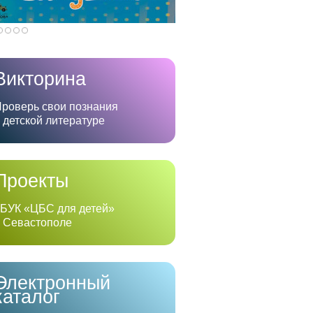
Викторина
роверь свои познания
 детской литературе
Проекты
БУК «ЦБС для детей»
 Севастополе
Электронный
каталог