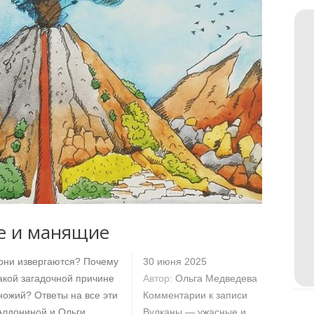
е и манящие
 они извергаются? Почему
30 июня 2025
акой загадочной причине
Автор:
Ольга Медведева
ножий? Ответы на все эти
Комментарии
к записи
Алдониной и Ольги
Вулканы — ужасные и