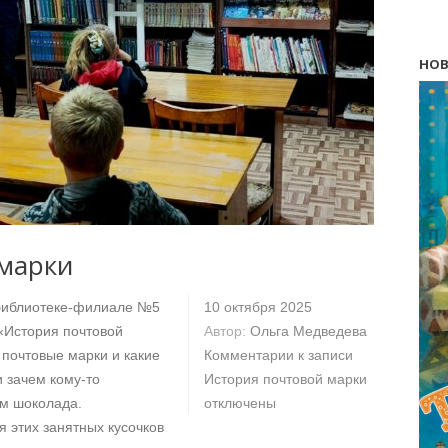
НОВ
 марки
 библиотеке-филиале №5
10 октября 2025
«История почтовой
Автор:
Ольга Медведева
 почтовые марки и какие
Комментарии
к записи
и зачем кому-то
История почтовой марки
ом шоколада.
отключены
 этих занятных кусочков