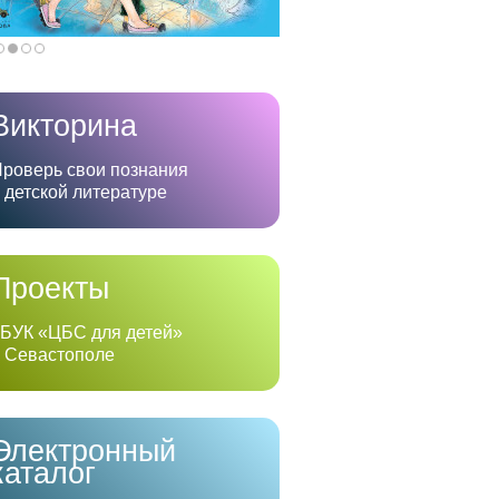
Викторина
роверь свои познания
 детской литературе
Проекты
БУК «ЦБС для детей»
 Севастополе
Электронный
каталог