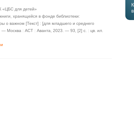
К
 «ЦБС для детей»
в
книги, хранящейся в фонде библиотеки:
ы о важном [Текст] : [для младшего и среднего
 — Москва : АСТ : Аванта, 2023. — 93, [2] с. : цв. ил.
ии