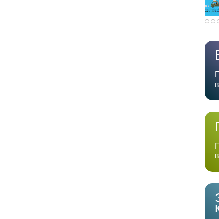
П
в
Г
в