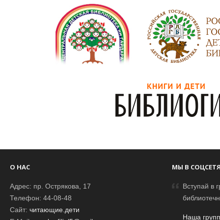
О НАС
МЫ В СОЦСЕТ
Адрес: пр. Острякова, 17
Вступай в г
Телефон: 44-08-48
библиотечн
Сайт:
читающие.дети
Наша групп