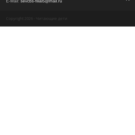
E-Mail:
sevcbs-filial5@mail.ru
Copyright 2026 - Читающие дети