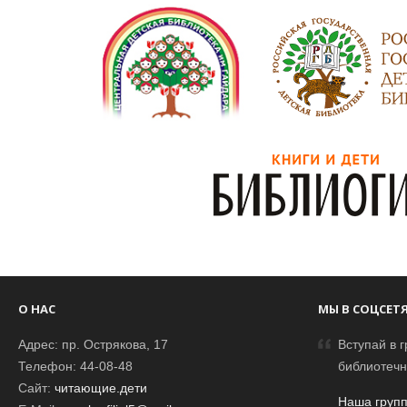
О НАС
МЫ В СОЦСЕТ
Адрес: пр. Острякова, 17
Вступай в г
Телефон: 44-08-48
библиотечн
Сайт:
читающие.дети
Наша групп