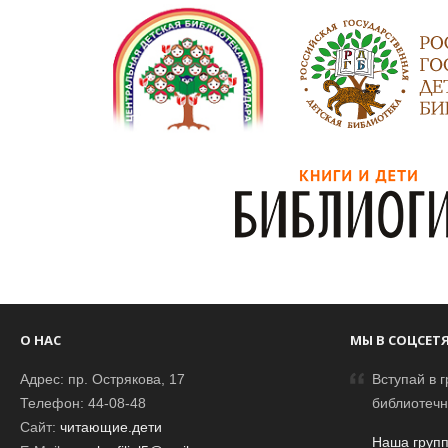
О НАС
МЫ В СОЦСЕТ
Адрес: пр. Острякова, 17
Вступай в г
Телефон: 44-08-48
библиотечн
Сайт:
читающие.дети
Наша групп