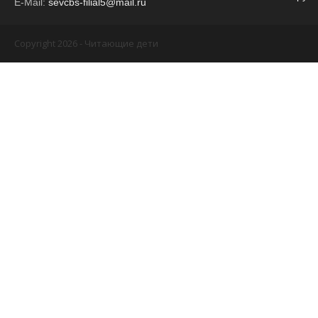
E-Mail:
sevcbs-filial5@mail.ru
Copyright 2026 - Читающие дети