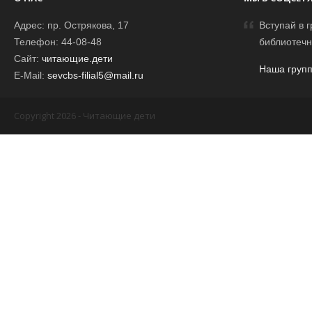
Адрес: пр. Острякова, 17
Вступай в г
Телефон: 44-08-48
библиотечн
Сайт:
читающие.дети
Наша групп
E-Mail:
sevcbs-filial5@mail.ru
Copyright 2026 - Читающие дети