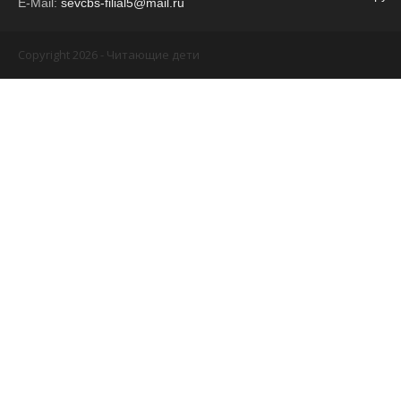
E-Mail:
sevcbs-filial5@mail.ru
Copyright 2026 - Читающие дети