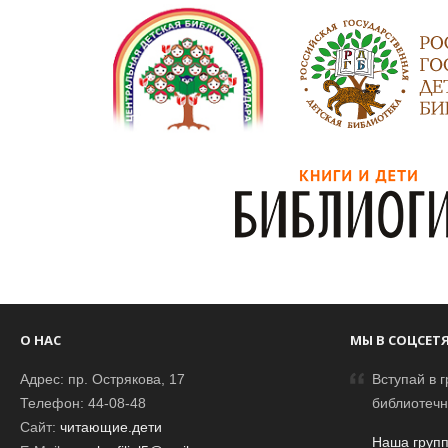
О НАС
МЫ В СОЦСЕТ
Адрес: пр. Острякова, 17
Вступай в г
Телефон: 44-08-48
библиотечн
Сайт:
читающие.дети
Наша групп