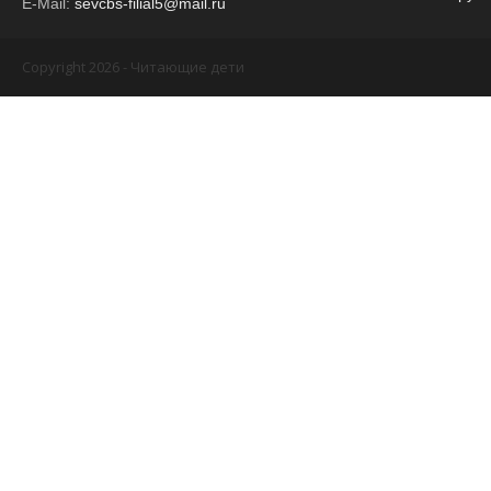
E-Mail:
sevcbs-filial5@mail.ru
Copyright 2026 - Читающие дети