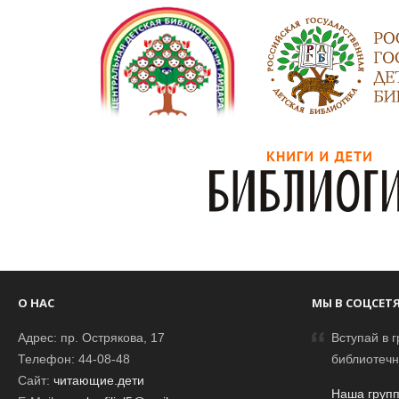
О НАС
МЫ В СОЦСЕТ
Адрес: пр. Острякова, 17
Вступай в г
Телефон: 44-08-48
библиотечн
Сайт:
читающие.дети
Наша групп