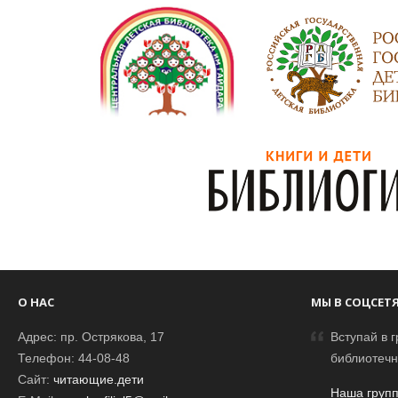
О НАС
МЫ В СОЦСЕТ
Адрес: пр. Острякова, 17
Вступай в г
Телефон: 44-08-48
библиотечн
Сайт:
читающие.дети
Наша групп