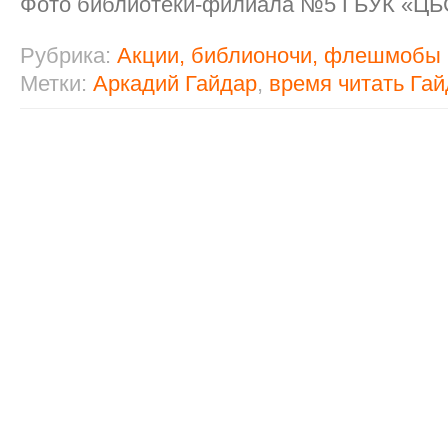
Фото библиотеки-филиала №5 ГБУК «ЦБ
Рубрика:
Акции, библионочи, флешмобы
Метки:
Аркадий Гайдар
,
время читать Га