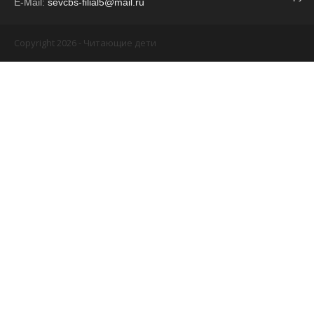
E-Mail:
sevcbs-filial5@mail.ru
Copyright 2026 - Читающие дети