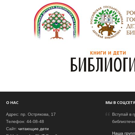
О НАС
МЫ В СОЦСЕТ
Адрес: пр. Острякова, 17
Вступай в г
Телефон: 44-08-48
библиотечн
Сайт:
читающие.дети
Наша групп