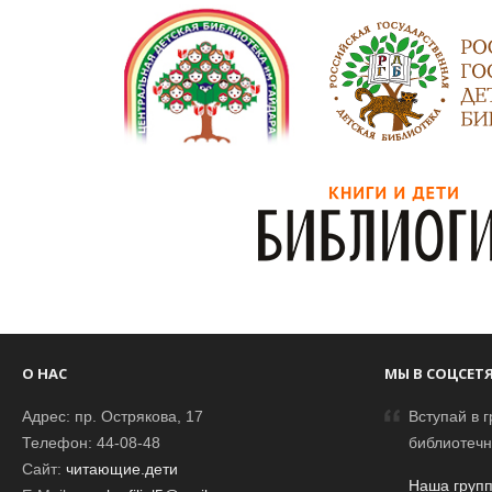
О НАС
МЫ В СОЦСЕТ
Адрес: пр. Острякова, 17
Вступай в г
Телефон: 44-08-48
библиотечн
Сайт:
читающие.дети
Наша групп