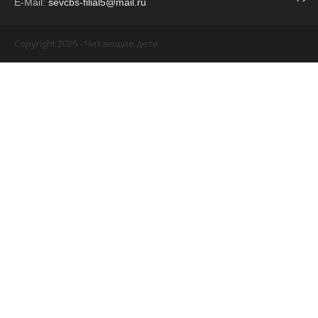
E-Mail:
sevcbs-filial5@mail.ru
Copyright 2026 - Читающие дети