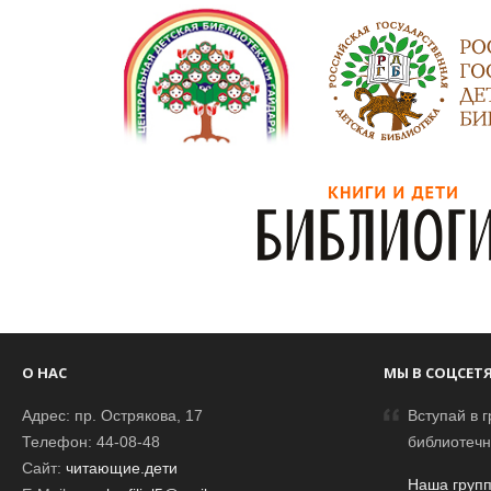
О НАС
МЫ В СОЦСЕТ
Адрес: пр. Острякова, 17
Вступай в г
Телефон: 44-08-48
библиотечн
Сайт:
читающие.дети
Наша групп