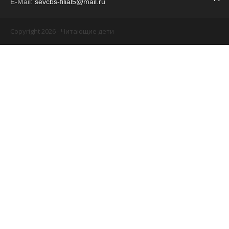
E-Mail:
sevcbs-filial5@mail.ru
Copyright 2026 - Читающие дети