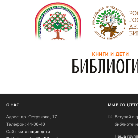
О НАС
МЫ В СОЦСЕТ
Адрес: пр. Острякова, 17
Вступай в г
Телефон: 44-08-48
библиотечн
Сайт:
читающие.дети
Наша групп