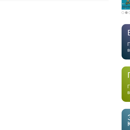
П
в
Г
в