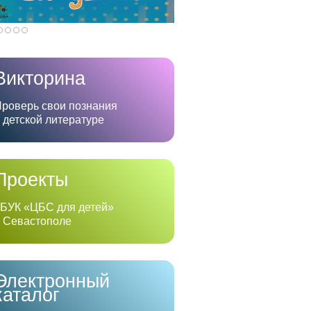
Викторина
роверь свои познания
 детской литературе
Проекты
БУК «ЦБС для детей»
 Севастополе
Электронный
каталог