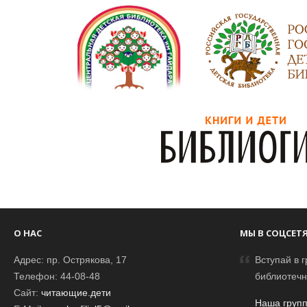
О НАС
МЫ В СОЦСЕТ
Адрес: пр. Острякова, 17
Вступай в г
Телефон: 44-08-48
библиотечн
Сайт:
читающие.дети
Наша групп