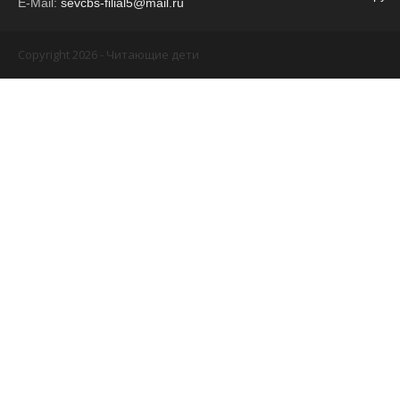
E-Mail:
sevcbs-filial5@mail.ru
Copyright 2026 - Читающие дети