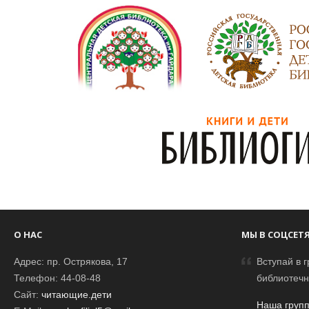
О НАС
МЫ В СОЦСЕТ
Адрес: пр. Острякова, 17
Вступай в г
Телефон: 44-08-48
библиотечн
Сайт:
читающие.дети
Наша групп