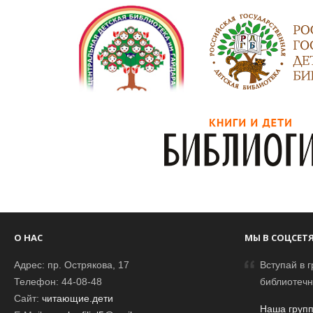
О НАС
МЫ В СОЦСЕТ
Адрес: пр. Острякова, 17
Вступай в г
Телефон: 44-08-48
библиотечн
Сайт:
читающие.дети
Наша групп