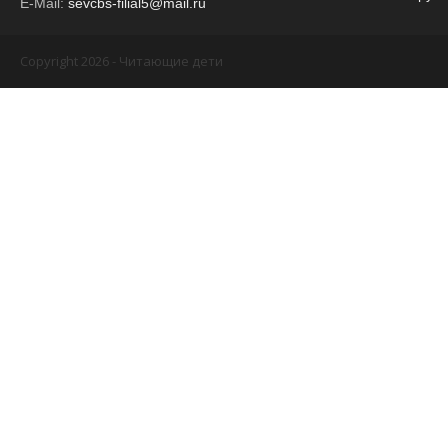
E-Mail:
sevcbs-filial5@mail.ru
Copyright 2026 - Читающие дети