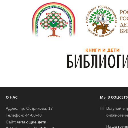
О НАС
МЫ В СОЦСЕТ
Адрес: пр. Острякова, 17
Вступай в г
Телефон: 44-08-48
библиотечн
Сайт:
читающие.дети
Наша групп