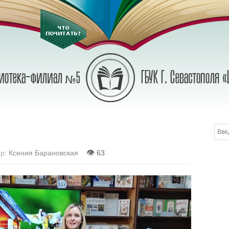
👁
р:
Ксения Барановская
63