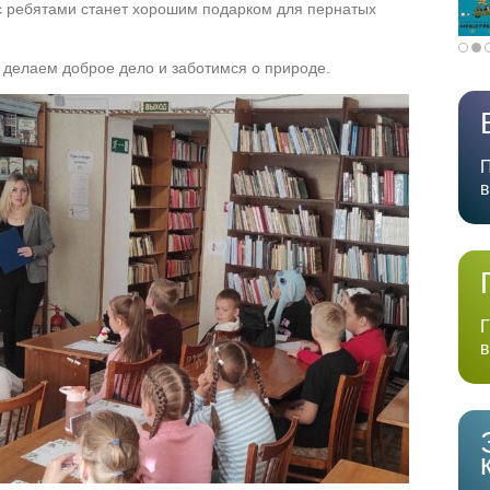
с ребятами станет хорошим подарком для пернатых
 делаем доброе дело и заботимся о природе.
П
в
Г
в