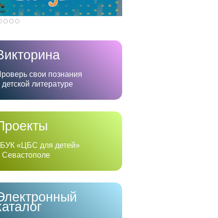
Викторина
роверь свои познания
 детской литературе
Проекты
БУК «ЦБС для детей»
 Севастополе
Электронный
каталог