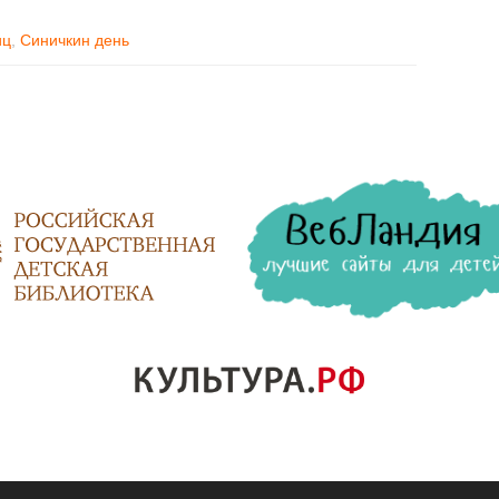
иц
,
Синичкин день