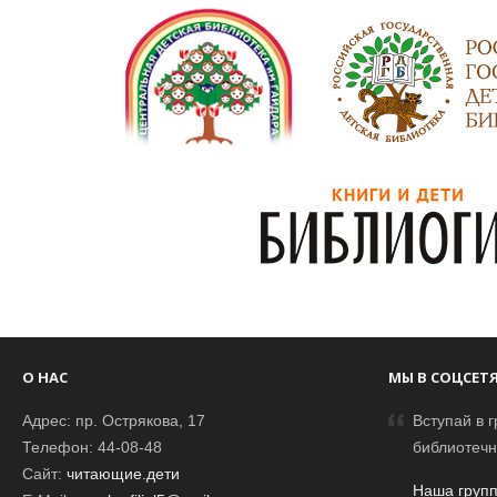
О НАС
МЫ В СОЦСЕТ
Адрес: пр. Острякова, 17
Вступай в г
Телефон: 44-08-48
библиотечн
Сайт:
читающие.дети
Наша групп