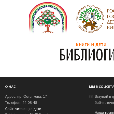
О НАС
МЫ В СОЦСЕТ
Адрес: пр. Острякова, 17
Вступай в г
Телефон: 44-08-48
библиотечн
Сайт:
читающие.дети
Наша групп