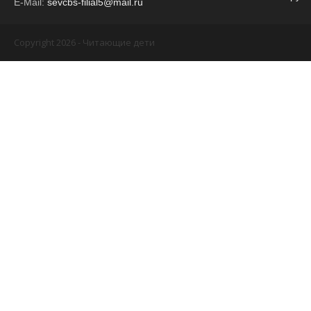
E-Mail:
sevcbs-filial5@mail.ru
Copyright 2026 - Читающие дети