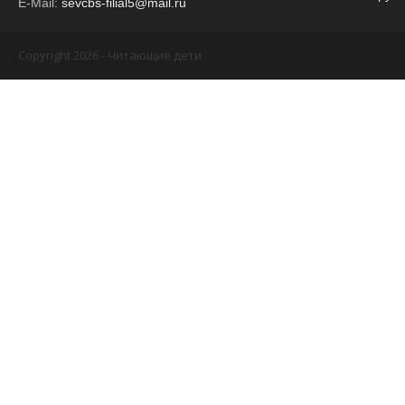
E-Mail:
sevcbs-filial5@mail.ru
Copyright 2026 - Читающие дети