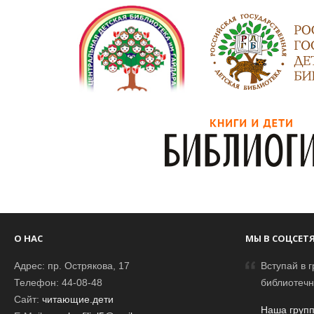
О НАС
МЫ В СОЦСЕТ
Адрес: пр. Острякова, 17
Вступай в г
Телефон: 44-08-48
библиотечн
Сайт:
читающие.дети
Наша групп