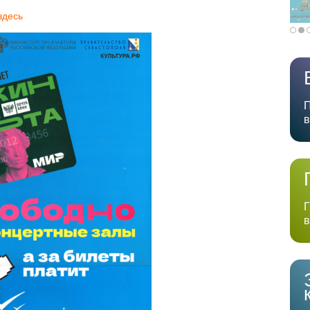
здесь
П
в
Г
в