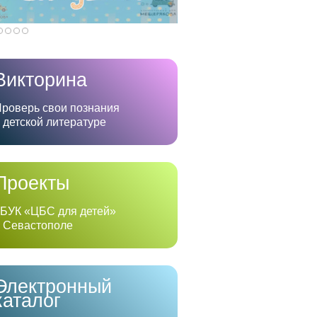
Викторина
роверь свои познания
 детской литературе
Проекты
БУК «ЦБС для детей»
 Севастополе
Электронный
каталог