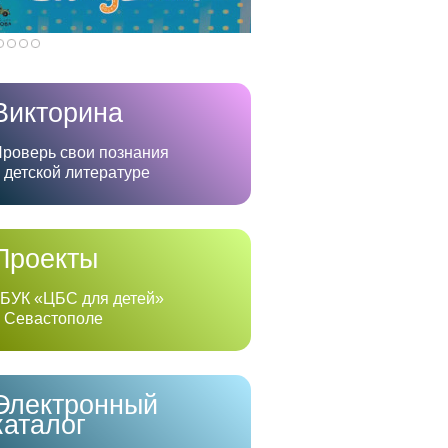
Викторина
роверь свои познания
 детской литературе
Проекты
БУК «ЦБС для детей»
 Севастополе
Электронный
каталог