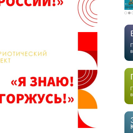
П
в
Г
в