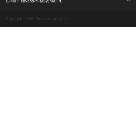
E-Mail:
sevcbs-filial5@mail.ru
Copyright 2026 - Читающие дети