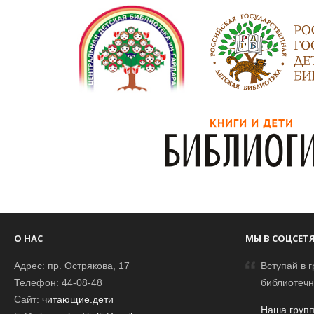
О НАС
МЫ В СОЦСЕТ
Адрес: пр. Острякова, 17
Вступай в г
Телефон: 44-08-48
библиотечн
Сайт:
читающие.дети
Наша групп