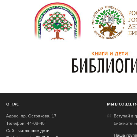
О НАС
МЫ В СОЦСЕТ
Адрес: пр. Острякова, 17
Вступай в г
Телефон: 44-08-48
библиотечн
Сайт:
читающие.дети
Наша групп