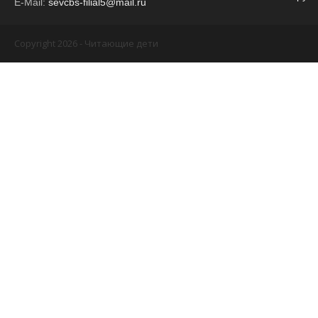
E-Mail:
sevcbs-filial5@mail.ru
Copyright 2026 - Читающие дети