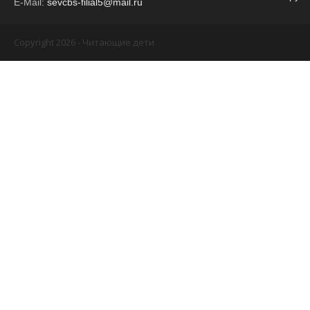
E-Mail:
sevcbs-filial5@mail.ru
Copyright 2026 - Читающие дети