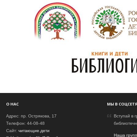
О НАС
МЫ В СОЦСЕТ
Адрес: пр. Острякова, 17
Вступай в г
Телефон: 44-08-48
библиотечн
Сайт:
читающие.дети
Наша групп