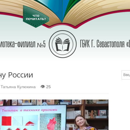
у России
👁
:
Татьяна Кулюкина
25