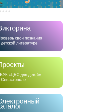
Викторина
роверь свои познания
 детской литературе
Проекты
БУК «ЦБС для детей»
 Севастополе
Электронный
каталог