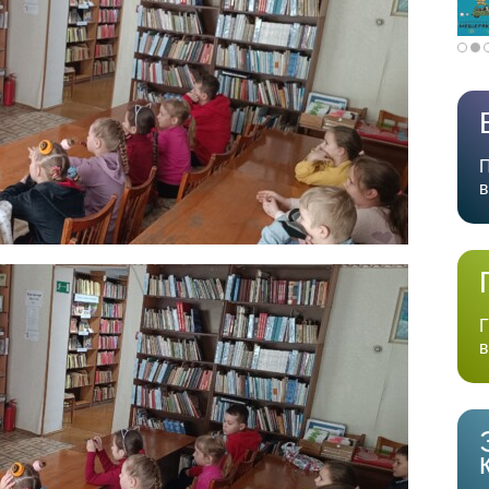
П
в
Г
в