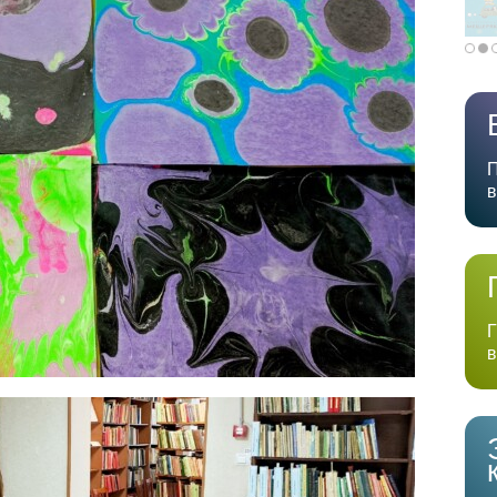
П
в
Г
в