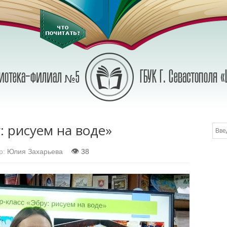
: рисуем на воде»
👁
р:
Юлия Захарьева
38