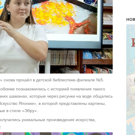
НОВ
е» снова прошёл в детской библиотеке-филиале №5.
 поближе познакомились с историей появления такого
вних шаманах, которые через рисунки на воде общались
Искусство Японии», в которой представлены картины,
ые в стиле «Эбру».
получились уникальные произведения искусства,
.