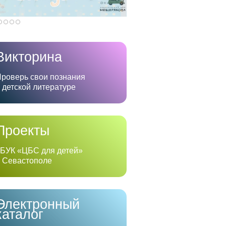
Викторина
роверь свои познания
 детской литературе
Проекты
БУК «ЦБС для детей»
 Севастополе
Электронный
каталог