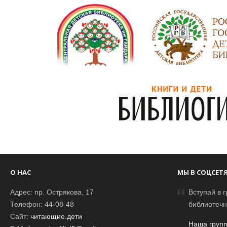
О НАС
МЫ В СОЦСЕТ
Адрес: пр. Острякова, 17
Вступай в г
Телефон: 44-08-48
библиотечн
Сайт:
читающие.дети
Наша групп