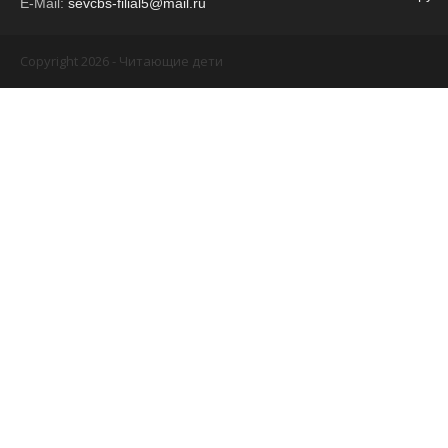
E-Mail:
sevcbs-filial5@mail.ru
Copyright 2026 - Читающие дети