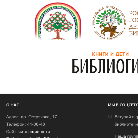
О НАС
МЫ В СОЦСЕТ
Адрес: пр. Острякова, 17
Вступай в г
Телефон: 44-08-48
библиотечн
Сайт:
читающие.дети
Наша групп