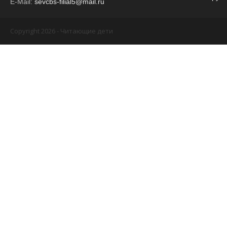
E-Mail:
sevcbs-filial5@mail.ru
Copyright 2026 - Читающие дети