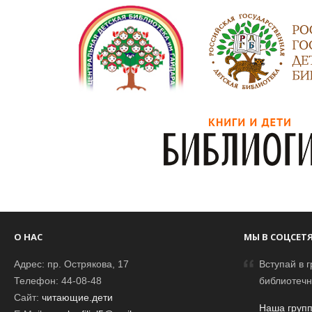
О НАС
МЫ В СОЦСЕТ
Адрес: пр. Острякова, 17
Вступай в г
Телефон: 44-08-48
библиотечн
Сайт:
читающие.дети
Наша групп