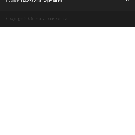
E-Mail:
sevcbs-filial5@mail.ru
Copyright 2026 - Читающие дети