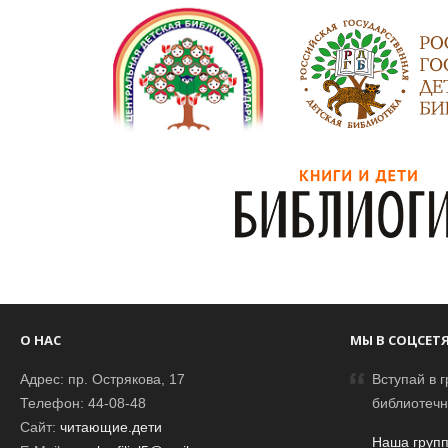
О НАС
МЫ В СОЦСЕТ
Адрес: пр. Острякова, 17
Вступай в г
Телефон: 44-08-48
библиотечн
Сайт:
читающие.дети
Наша групп