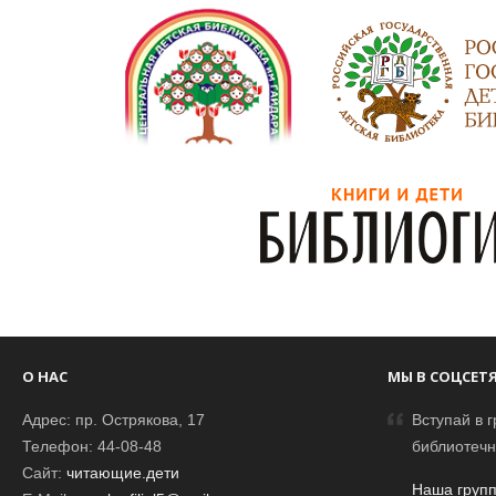
О НАС
МЫ В СОЦСЕТ
Адрес: пр. Острякова, 17
Вступай в г
Телефон: 44-08-48
библиотечн
Сайт:
читающие.дети
Наша групп