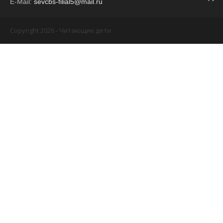
E-Mail:
sevcbs-filial5@mail.ru
Copyright 2026 - Читающие дети