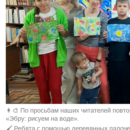
👩‍🎨 По просьбам наших читателей повт
«Эбру: рисуем на воде».
🖌️ Ребята с помощью деревянных палоче