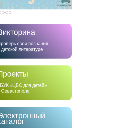
Викторина
роверь свои познания
 детской литературе
Проекты
БУК «ЦБС для детей»
 Севастополе
Электронный
каталог