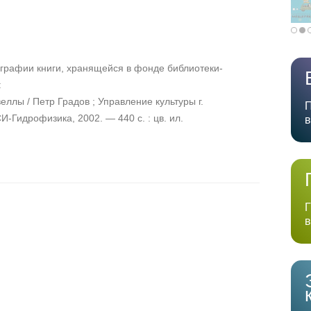
графии книги, хранящейся в фонде библиотеки-
:
веллы / Петр Градов ; Управление культуры г.
П
-Гидрофизика, 2002. — 440 с. : цв. ил.
в
Г
в