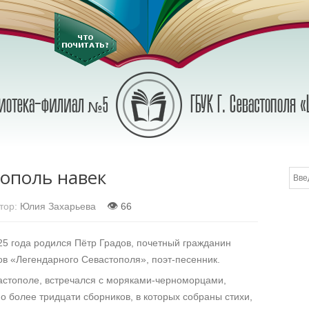
тополь навек
👁
ор:
Юлия Захарьева
66
25 года родился Пётр Градов, почетный гражданин
ов «Легендарного Севастополя», поэт-песенник.
астополе, встречался с моряками-черноморцами,
о более тридцати сборников, в которых собраны стихи,