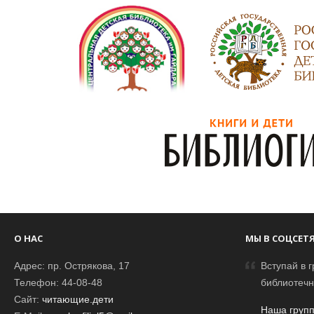
О НАС
МЫ В СОЦСЕТ
Адрес: пр. Острякова, 17
Вступай в г
Телефон: 44-08-48
библиотечн
Сайт:
читающие.дети
Наша групп