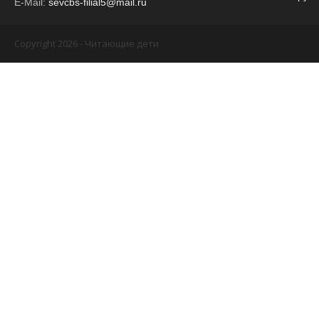
E-Mail:
sevcbs-filial5@mail.ru
Copyright 2026 - Читающие дети