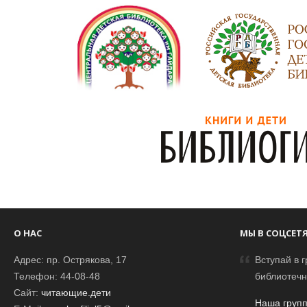
О НАС
МЫ В СОЦСЕТ
Адрес: пр. Острякова, 17
Вступай в г
Телефон: 44-08-48
библиотечн
Сайт:
читающие.дети
Наша групп