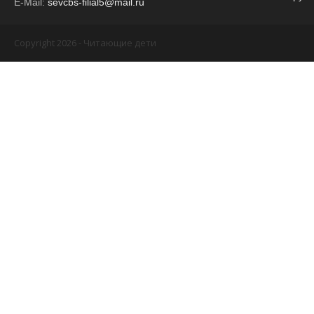
E-Mail:
sevcbs-filial5@mail.ru
Copyright 2026 - Читающие дети