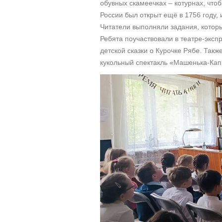
обувных скамеечках – котурнах, что
России был открыт ещё в 1756 году,
Читатели выполняли задания, котор
Ребята поучаствовали в театре-эксп
детской сказки о Курочке Рябе. Такж
кукольный спектакль «Машенька-Кап