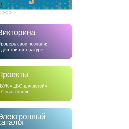
Викторина
роверь свои познания
 детской литературе
Проекты
БУК «ЦБС для детей»
 Севастополе
Электронный
каталог