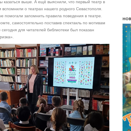
бы казаться выше. А ещё выяснили, что первый театр в
 и вспомнили о театрах нашего родного Севастополя.
ые помогали запомнить правила поведения в театре.
НОВ
ромте, самостоятельно поставив спектакль по мотивам
е сегодня для читателей библиотеки был показан
ризка».