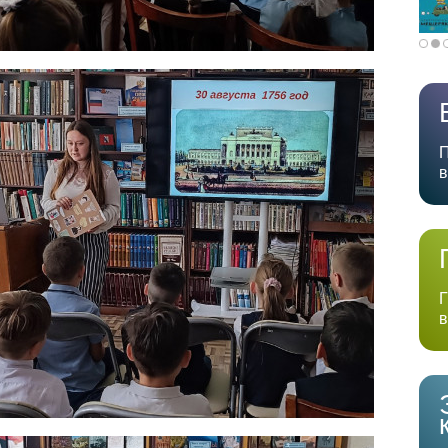
П
в
Г
в