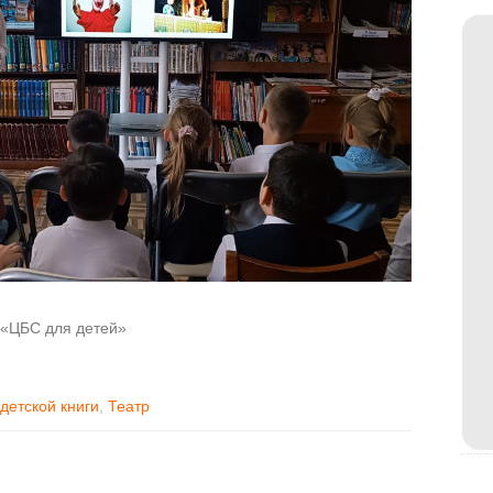
«ЦБС для детей»
детской книги
,
Театр