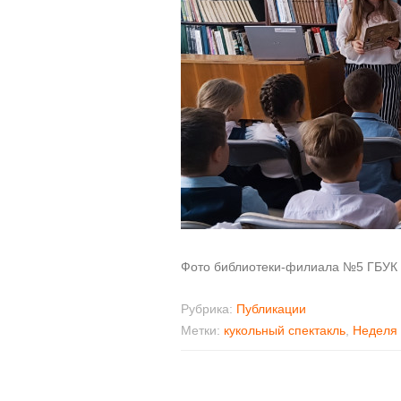
Фото библиотеки-филиала №5 ГБУК 
Рубрика:
Публикации
Метки:
кукольный спектакль
,
Неделя 