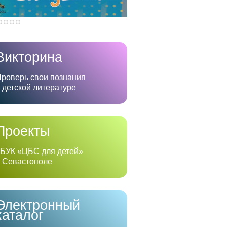
Викторина
роверь свои познания
 детской литературе
Проекты
БУК «ЦБС для детей»
 Севастополе
Электронный
каталог