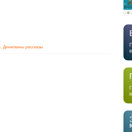
П
а
,
Денискины рассказы
в
Г
в