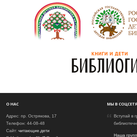
О НАС
МЫ В СОЦСЕТ
Адрес: пр. Острякова, 17
Вступай в г
Телефон: 44-08-48
библиотечн
Сайт:
читающие.дети
Наша групп