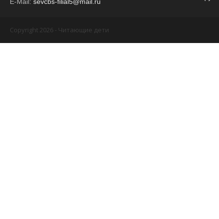
E-Mail:
sevcbs-filial5@mail.ru
Copyright 2026 - Читающие дети