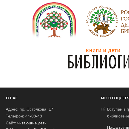
О НАС
МЫ В СОЦСЕТ
Адрес: пр. Острякова, 17
Вступай в г
Телефон: 44-08-48
библиотечн
Сайт:
читающие.дети
Наша групп