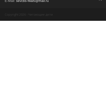
E-Mail:
sevcbs-filial5@mail.ru
Copyright 2026 - Читающие дети