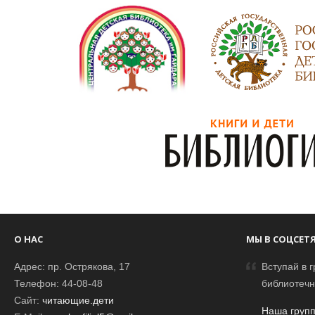
О НАС
МЫ В СОЦСЕТ
Адрес: пр. Острякова, 17
Вступай в г
Телефон: 44-08-48
библиотечн
Сайт:
читающие.дети
Наша групп