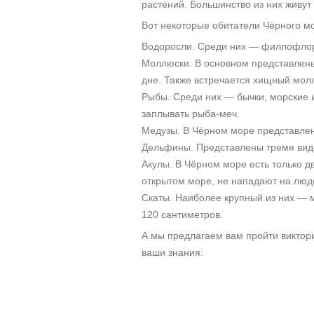
растений. Большинство из них живут
Вот некоторые обитатели Чёрного м
Водоросли. Среди них — филлофлора
Моллюски. В основном представлены
дне. Также встречается хищный молл
Рыбы. Среди них — бычки, морские 
заплывать рыба-меч.
Медузы. В Чёрном море представлен
Дельфины. Представлены тремя вид
Акулы. В Чёрном море есть только д
открытом море, не нападают на люд
Скаты. Наиболее крупный из них — м
120 сантиметров.
А мы предлагаем вам пройти викто
ваши знания: