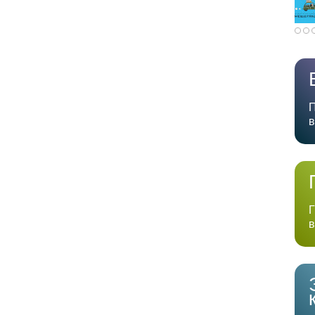
П
в
Г
в