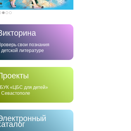
Викторина
роверь свои познания
 детской литературе
Проекты
БУК «ЦБС для детей»
 Севастополе
Электронный
каталог