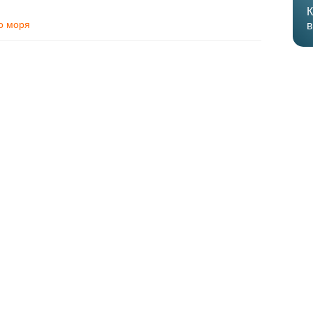
К
о моря
в