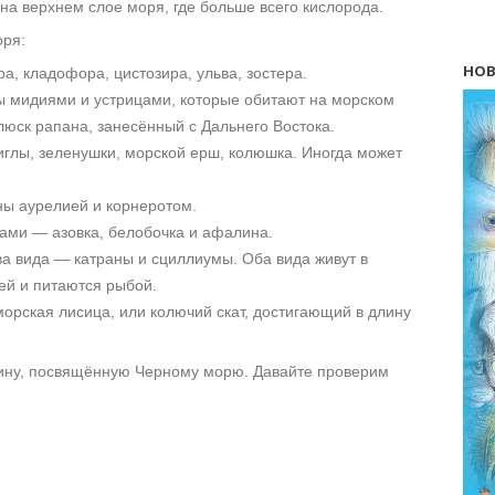
 на верхнем слое моря, где больше всего кислорода.
оря:
НОВ
, кладофора, цистозира, ульва, зостера.
 мидиями и устрицами, которые обитают на морском
юск рапана, занесённый с Дальнего Востока.
иглы, зеленушки, морской ерш, колюшка. Иногда может
ы аурелией и корнеротом.
ами — азовка, белобочка и афалина.
ва вида — катраны и сциллиумы. Оба вида живут в
ей и питаются рыбой.
орская лисица, или колючий скат, достигающий в длину
рину, посвящённую Черному морю. Давайте проверим