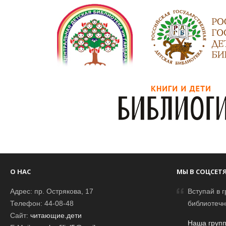
О НАС
МЫ В СОЦСЕТ
Адрес: пр. Острякова, 17
Вступай в г
Телефон: 44-08-48
библиотечн
Сайт:
читающие.дети
Наша групп