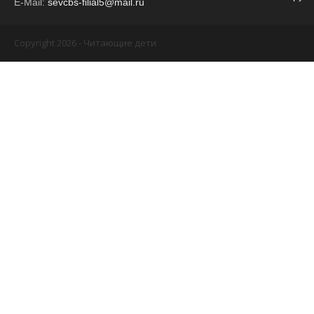
E-Mail:
sevcbs-filial5@mail.ru
Copyright 2026 - Читающие дети