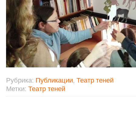
Рубрика:
Публикации
,
Театр теней
Метки:
Театр теней