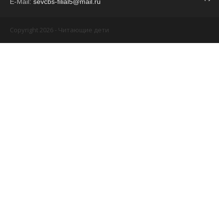
E-Mail:
sevcbs-filial5@mail.ru
Copyright 2026 - Читающие дети