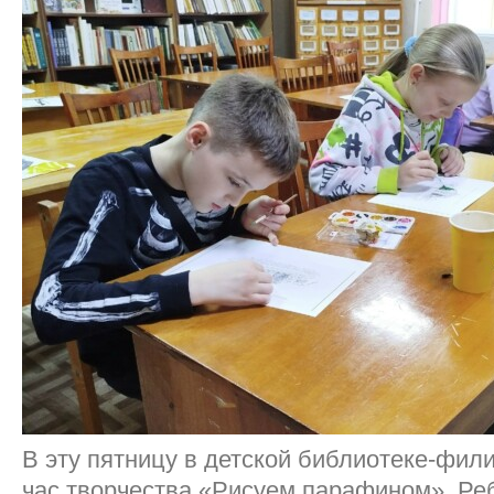
В эту пятницу в детской библиотеке-фи
час творчества «Рисуем парафином». Ре