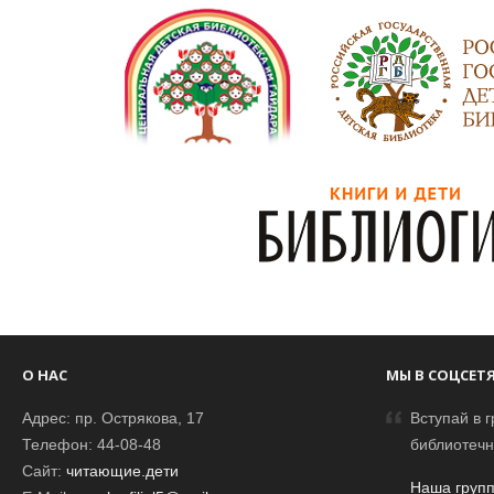
О НАС
МЫ В СОЦСЕТ
Адрес: пр. Острякова, 17
Вступай в г
Телефон: 44-08-48
библиотечн
Сайт:
читающие.дети
Наша групп