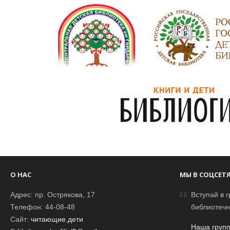
О НАС
МЫ В СОЦСЕТ
Адрес: пр. Острякова, 17
Вступай в г
Телефон: 44-08-48
библиотечн
Сайт:
читающие.дети
Наша групп