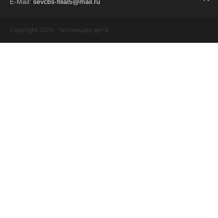
E-Mail:
sevcbs-filial5@mail.ru
Copyright 2026 - Читающие дети