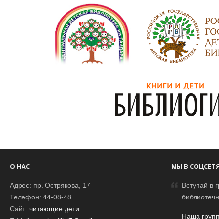
О НАС
МЫ В СОЦСЕТ
Адрес: пр. Острякова, 17
Вступай в г
Телефон: 44-08-48
библиотечн
Сайт:
читающие.дети
Наша групп