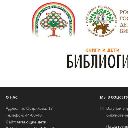
О НАС
МЫ В СОЦСЕТ
Адрес: пр. Острякова, 17
Вступай в г
Телефон: 44-08-48
библиотечн
Сайт:
читающие.дети
Наша групп