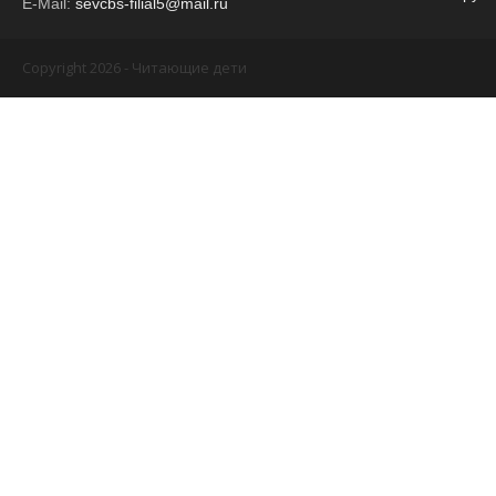
E-Mail:
sevcbs-filial5@mail.ru
Copyright 2026 - Читающие дети